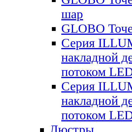
шар
GLOBO Точеч
Серия ILLUM
накладной д
потоком LE
Серия ILLUM
накладной д
потоком LE
Люстры