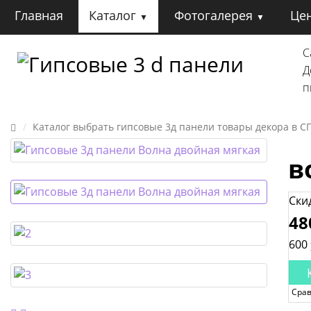
Главная
Каталог
Фотогалерея
Це
С
Гипсовые 3 d панели
Д
п
Каталог выбрать гипсовые 3д панели товары декора в СП
в
Ски
48
600
Сра