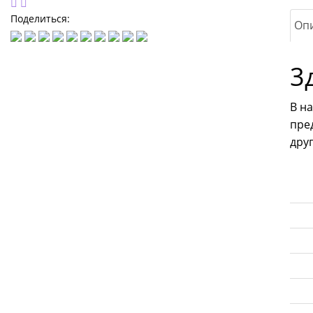
Поделиться:
Оп
3
В н
пре
дру